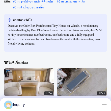
แท็ก:
#
บ้าน prefab ขนาดเล็กที่ทันสมัย
#
บ้าน prefab ขนาดเล็ก
#
บ้านสำเร็จรูปขนาดเล็ก
คําอธิบายวีดีโอ:
Discover the Cider Box Prefabricated Tiny House on Wheels, a revolutionary
mobile dwelling by DeepBlue SmartHouse. Perfect for 2-4 occupants, this 27.58
㎡ tiny house features two bedrooms, one bathroom, and a fully equipped
kitchen. Experience comfort and freedom on the road with this innovative, eco-
friendly living solution.
วิดีโอที่เกี่ยวข้อง
00:52
00:27
เมาน์วิวคอทเทจ
บ้านขนาดเล็กแบบเตรียมพร้อม พร้อม
Inquiry
Alu.Casement ประตูปรับอากาศเป็นตัว
新闻
เลือก
บ้านเล็ก
November 16, 2022