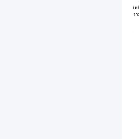
เพ
รว