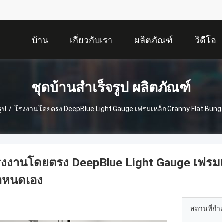
บ้าน
เกี่ยวกับเรา
ผลิตภัณฑ์
วิดีโอ
ชุดบ้านสำเร็จรูป ผลิตภัณฑ์
รูป
/
โรงงานโดยตรง DeepBlue Light Gauge เฟรมเหล็ก Granny Flat Bunga
งงานโดยตรง DeepBlue Light Gauge เฟรมเห
ําหนดเอง
สถานที่กำ