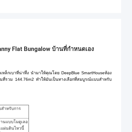
ny Flat Bungalow บ้านที่กําหนดเอง
กเหล็กเบาที่น่าทึ่ง นํามาให้คุณโดย DeepBlue SmartHouseห้อง
ื้นที่รวม 144.76m2 ทําให้มันเป็นทางเลือกที่สมบูรณ์แบบสําหรับ
มสําหรับการ
บ้านแบบโมดูเลอ
ันแผ่นดินไหวนี้