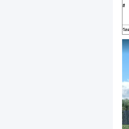
สี
วัสด