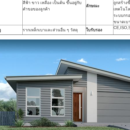
สีฟ้า ขาว เหลือง เป็นต้น ขึ้นอยู่กับ
ถูกสร้างข
ลักษณะ
คําขอของลูกค้า
เทคโนโล
ระบบกร
ขนาดเบ
CE,ISO,
ุ
รากเหล็กเบาและส่วนอื่น ๆ วัสดุ
ใบรับรอง