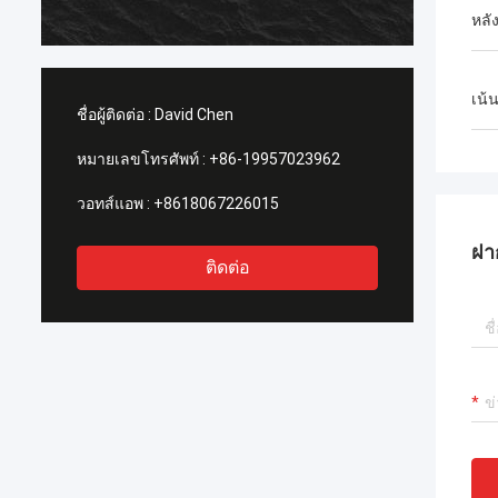
ที่ในโลก
หลั
เน้
ชื่อผู้ติดต่อ :
David Chen
หมายเลขโทรศัพท์ :
+86-19957023962
วอทส์แอพ :
+8618067226015
ฝา
ติดต่อ