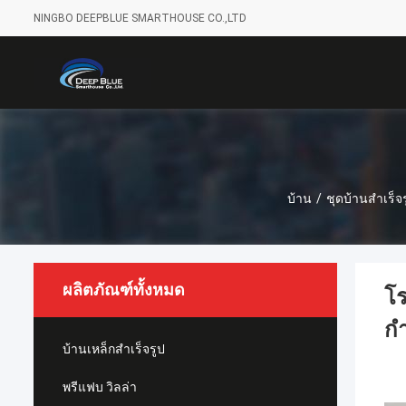
NINGBO DEEPBLUE SMARTHOUSE CO.,LTD
บ้าน
/
ชุดบ้านสำเร็จ
ผลิตภัณฑ์ทั้งหมด
โร
ก
บ้านเหล็กสำเร็จรูป
พรีแฟบ วิลล่า