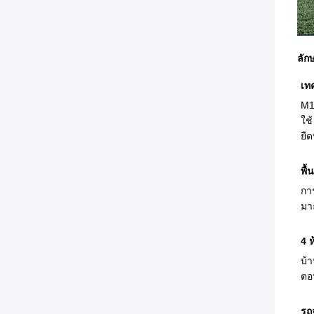
ลัก
เท
M1
ใช
ยื
พื้
กา
มา
4 ห
บ้
ตอ
รถ