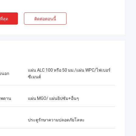
ี่สุด
ติดต่อตอนนี้
แผ่น ALC 100 หรือ 50 มม./แผ่น WPC/ไฟเบอร์
ยนอก
ซีเมนต์
าเพดาน
แผ่น MGO/ แผ่นยิปซัม+อื่นๆ
เครื่องหมาย
ประตูรักษาความปลอดภัยโลหะ
มีความสุขที่ได้เป็น
ฉันมีความสุขมากที่ได้ร่วมงานกับ Deepblue
ที่ได้เป็นเพื่อนใน
และจะร่วมมือกันต่อไปในอนาคต