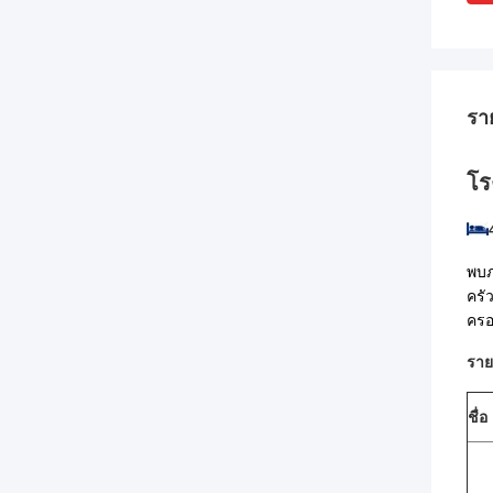
รา
โร
พบภ
ครั
ครอ
ราย
ชื่อ