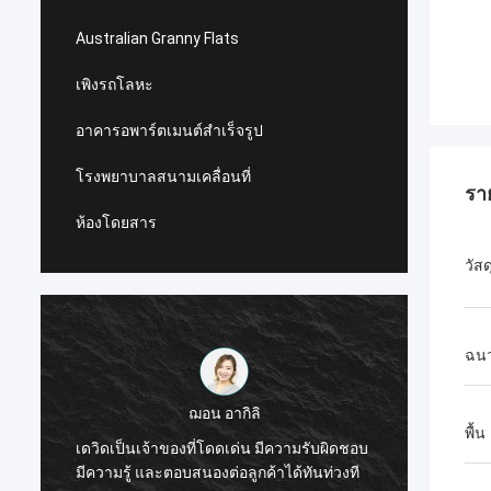
Australian Granny Flats
เพิงรถโลหะ
อาคารอพาร์ตเมนต์สำเร็จรูป
โรงพยาบาลสนามเคลื่อนที่
รา
ห้องโดยสาร
วัส
ฉนว
Michael Cairns
ฉันขอแนะนำ David จาก Deep Blue
พื้น
บ
Smarthouse สำหรับผู้ที่กำลังมองหาโซลูชัน
การทำง
ที่อยู่อาศัยที่มีโครงเหล็กที่สามารถจัดส่งได้ทุก
และมีค