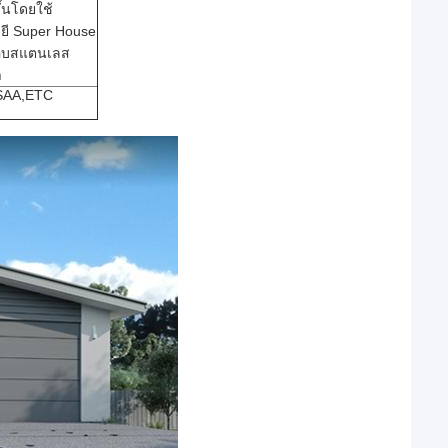
ึ้นโดยใช้
ยี Super House
อบสแตนเลส
า
SAA,ETC