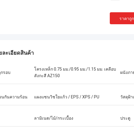
ราคาถูกท
ยละเอียดสินค้า
โครงเหล็ก 0.75 มม./0.95 มม./1.15 มม. เคลือบ
ดุกรอบ
ผนังภา
สังกะสี AZ150
นกันความร้อน
แผงแซนวิชใยแก้ว / EPS / XPS / PU
วัสดุฝ้
บ๊อบ
แกรี่
ลามิเนต/ไม้/กระเบื้อง
ประตู
เป็นทีมที่ยอดเยี่ยมมาก ฉัน
านเป็นทีมของ Deepblue นั้นจริงจัง
หุ้นส่วน และฉันก็มีความสุข
วามรับผิดชอบมาก ฉันเชื่อพวกเขา
ชีวิต