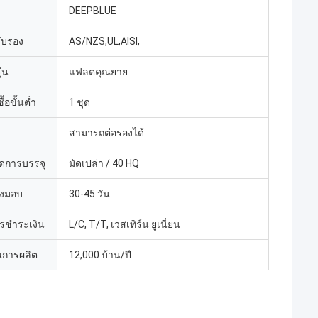
DEEPBLUE
รับรอง
AS/NZS,UL,AISI,
่น
แฟลตคุณยาย
้อขั้นต่ำ
1 ชุด
สามารถต่อรองได้
ดการบรรจุ
มัดเปล่า / 40 HQ
่งมอบ
30-45 วัน
ารชำระเงิน
L/C, T/T, เวสเทิร์น ยูเนี่ยน
การผลิต
12,000 บ้าน/ปี