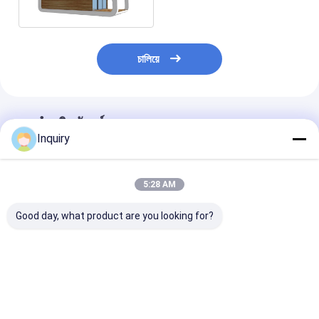
โรงแรม
চালিয়ে
แนะนำผลิตภัณฑ์
Inquiry
5:28 AM
Good day, what product are you looking for?
เฟรมเหล็กเบา Prefab
ราคาถูก สแตนเลสเบา
โรงแรมขนาดเล
บังกะโลเหนือน้ํา โฮเต็ล
กันน้ํา บังกะโลโรแมน
จําลอง และ บังก
แบบจําลอง ห้องพัก
ติก ง่ายในการติดตั้ง
เหนือน้ํา
ราคาดีที่สุด
ราคาดีที่สุด
ราคาดีที่ส